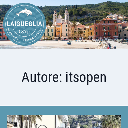
Salta
al
contenuto
Autore: itsopen