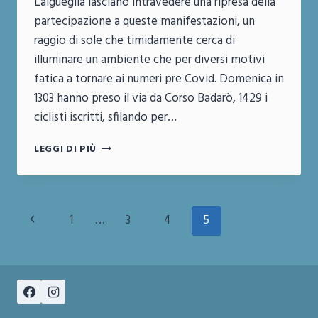
Laigueglia lasciano intravedere una ripresa della
partecipazione a queste manifestazioni, un
raggio di sole che timidamente cerca di
illuminare un ambiente che per diversi motivi
fatica a tornare ai numeri pre Covid. Domenica in
1303 hanno preso il via da Corso Badarò, 1429 i
ciclisti iscritti, sfilando per…
I
LEGGI DI PIÙ
NUMERI
DELLA
GRANFONDO
LAIGUEGLIA
Navigazione
Pagina
1
…
3
4
5
Precedente
pagina